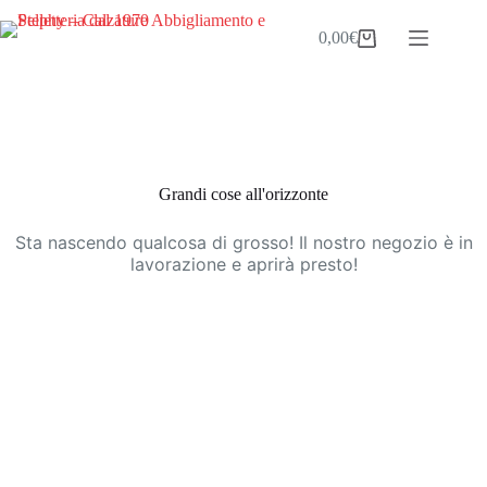
Salta
al
0,00
€
Carrello
contenuto
Vai
al
contenuto
Grandi cose all'orizzonte
Sta nascendo qualcosa di grosso! Il nostro negozio è in
lavorazione e aprirà presto!