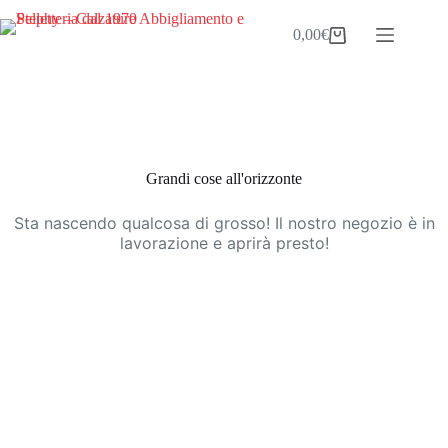
Salta
al
0,00
€
Carrello
contenuto
Vai
al
contenuto
Grandi cose all'orizzonte
Sta nascendo qualcosa di grosso! Il nostro negozio è in
lavorazione e aprirà presto!