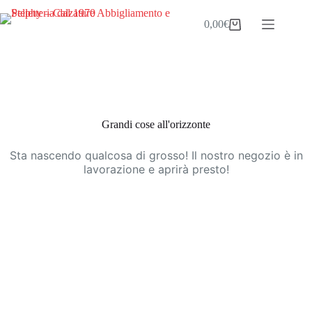
Salta
al
0,00
€
Carrello
contenuto
Vai
al
contenuto
Grandi cose all'orizzonte
Sta nascendo qualcosa di grosso! Il nostro negozio è in
lavorazione e aprirà presto!