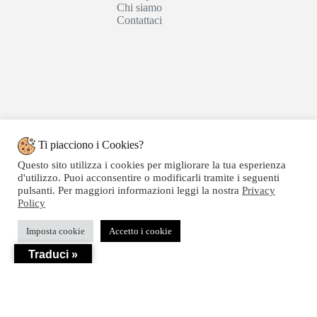
Chi siamo
Contattaci
Ti piacciono i Cookies?
Questo sito utilizza i cookies per migliorare la tua esperienza
d'utilizzo. Puoi acconsentire o modificarli tramite i seguenti
pulsanti. Per maggiori informazioni leggi la nostra
Privacy
Policy
Copyright © 2020 SEGATTINI GROUP SRL - Web
Imposta cookie
Accetto i cookie
powered by Dylog Italia S.p.a. - P.IVA 04550820239
Traduci »
Privacy
-
Termini e Condizioni