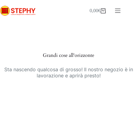
Salta
al
0,00
€
Carrello
contenuto
Vai
al
contenuto
Grandi cose all'orizzonte
Sta nascendo qualcosa di grosso! Il nostro negozio è in
lavorazione e aprirà presto!