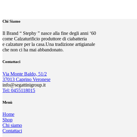
Chi Siamo
Il Brand “ Stephy ” nasce alla fine degli anni ‘60
come Calzaturificio produttore di ciabatteria
e calzature per la casa.Una tradizione artigianale
che non ci ha mai abbandonato.
Contattaci
Via Monte Baldo, 51/2
37013 Caprino Veronese
info@segattinigroup.it
Tel: 0455118015
Menù
Home
Shop
Chi siamo
Contattaci