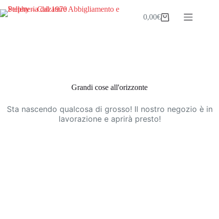
Salta
al
0,00
€
Carrello
contenuto
Vai
al
contenuto
Grandi cose all'orizzonte
Sta nascendo qualcosa di grosso! Il nostro negozio è in
lavorazione e aprirà presto!