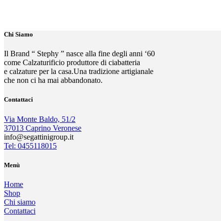
Chi Siamo
Il Brand “ Stephy ” nasce alla fine degli anni ‘60
come Calzaturificio produttore di ciabatteria
e calzature per la casa.Una tradizione artigianale
che non ci ha mai abbandonato.
Contattaci
Via Monte Baldo, 51/2
37013 Caprino Veronese
info@segattinigroup.it
Tel: 0455118015
Menù
Home
Shop
Chi siamo
Contattaci