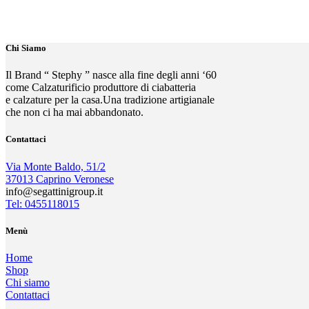
Chi Siamo
Il Brand “ Stephy ” nasce alla fine degli anni ‘60
come Calzaturificio produttore di ciabatteria
e calzature per la casa.Una tradizione artigianale
che non ci ha mai abbandonato.
Contattaci
Via Monte Baldo, 51/2
37013 Caprino Veronese
info@segattinigroup.it
Tel: 0455118015
Menù
Home
Shop
Chi siamo
Contattaci