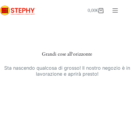
Salta
al
0,00
€
Carrello
contenuto
Vai
al
contenuto
Grandi cose all'orizzonte
Sta nascendo qualcosa di grosso! Il nostro negozio è in
lavorazione e aprirà presto!