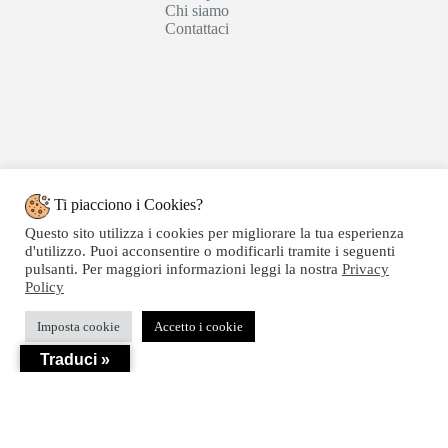
Chi siamo
Contattaci
Ti piacciono i Cookies?
Questo sito utilizza i cookies per migliorare la tua esperienza
d'utilizzo. Puoi acconsentire o modificarli tramite i seguenti
pulsanti. Per maggiori informazioni leggi la nostra
Privacy
Policy
Copyright © 2020 SEGATTINI GROUP SRL - Web
Imposta cookie
Accetto i cookie
powered by Dylog Italia S.p.a. - P.IVA 04550820239
Traduci »
Privacy
-
Termini e Condizioni