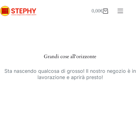
Salta
al
0,00
€
Carrello
contenuto
Vai
al
contenuto
Grandi cose all'orizzonte
Sta nascendo qualcosa di grosso! Il nostro negozio è in
lavorazione e aprirà presto!