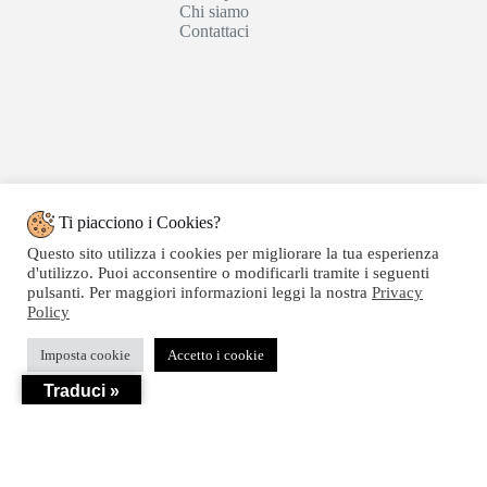
Chi siamo
Contattaci
Ti piacciono i Cookies?
Questo sito utilizza i cookies per migliorare la tua esperienza
d'utilizzo. Puoi acconsentire o modificarli tramite i seguenti
pulsanti. Per maggiori informazioni leggi la nostra
Privacy
Policy
Copyright © 2020 SEGATTINI GROUP SRL - Web
Imposta cookie
Accetto i cookie
powered by Dylog Italia S.p.a. - P.IVA 04550820239
Traduci »
Privacy
-
Termini e Condizioni