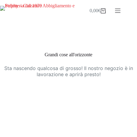
Salta
al
0,00
€
Carrello
contenuto
Vai
al
contenuto
Grandi cose all'orizzonte
Sta nascendo qualcosa di grosso! Il nostro negozio è in
lavorazione e aprirà presto!