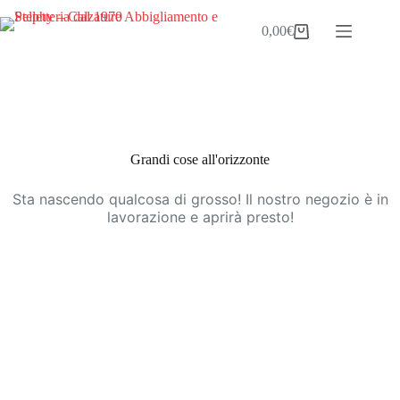
Salta
al
0,00
€
Carrello
contenuto
Vai
al
contenuto
Grandi cose all'orizzonte
Sta nascendo qualcosa di grosso! Il nostro negozio è in
lavorazione e aprirà presto!