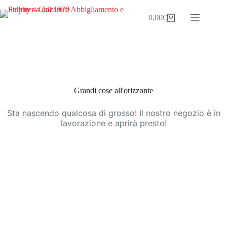
Salta
al
0,00
€
Carrello
contenuto
Vai
al
contenuto
Grandi cose all'orizzonte
Sta nascendo qualcosa di grosso! Il nostro negozio è in
lavorazione e aprirà presto!