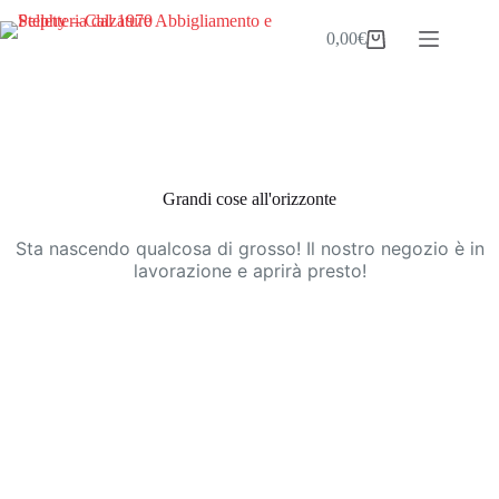
Salta
al
0,00
€
Carrello
contenuto
Vai
al
contenuto
Grandi cose all'orizzonte
Sta nascendo qualcosa di grosso! Il nostro negozio è in
lavorazione e aprirà presto!