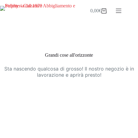
Salta
al
0,00
€
Carrello
contenuto
Vai
al
contenuto
Grandi cose all'orizzonte
Sta nascendo qualcosa di grosso! Il nostro negozio è in
lavorazione e aprirà presto!