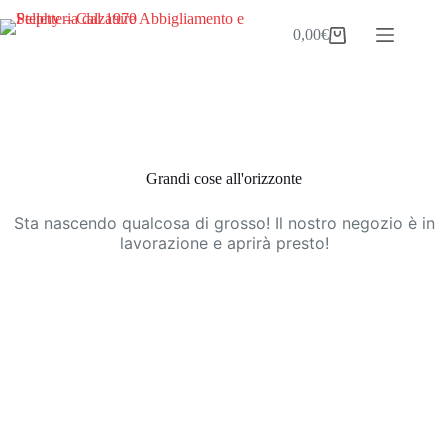
Salta
al
0,00
€
Carrello
contenuto
Vai
al
contenuto
Grandi cose all'orizzonte
Sta nascendo qualcosa di grosso! Il nostro negozio è in
lavorazione e aprirà presto!