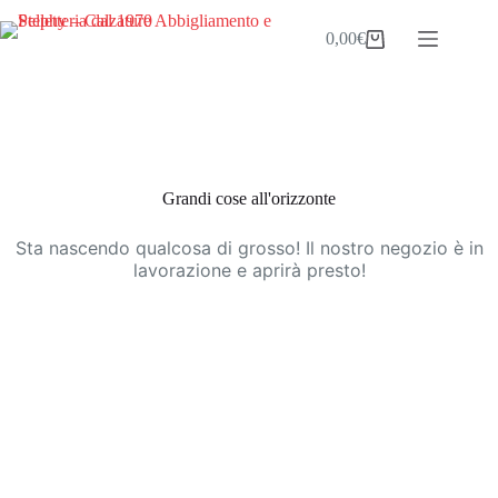
Salta
al
0,00
€
Carrello
contenuto
Vai
al
contenuto
Grandi cose all'orizzonte
Sta nascendo qualcosa di grosso! Il nostro negozio è in
lavorazione e aprirà presto!