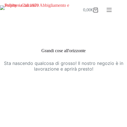
Salta
al
0,00
€
Carrello
contenuto
Vai
al
contenuto
Grandi cose all'orizzonte
Sta nascendo qualcosa di grosso! Il nostro negozio è in
lavorazione e aprirà presto!