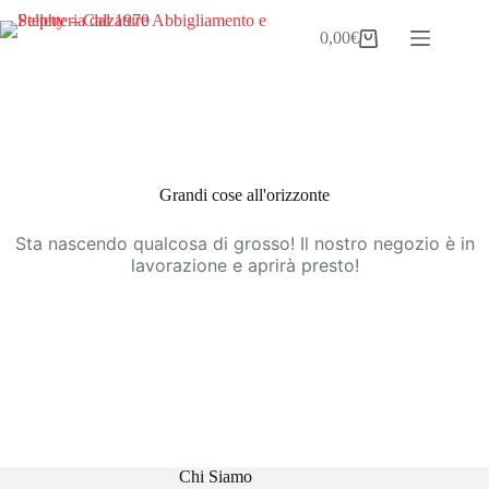
Salta
al
0,00
€
Carrello
contenuto
Vai
al
contenuto
Grandi cose all'orizzonte
Sta nascendo qualcosa di grosso! Il nostro negozio è in
lavorazione e aprirà presto!
Chi Siamo