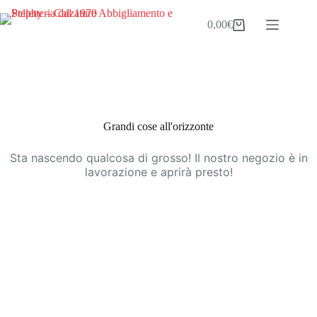
Salta
al
0,00
€
Carrello
contenuto
Vai
al
contenuto
Grandi cose all'orizzonte
Sta nascendo qualcosa di grosso! Il nostro negozio è in
lavorazione e aprirà presto!