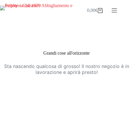
Salta
al
0,00
€
Carrello
contenuto
Vai
al
contenuto
Grandi cose all'orizzonte
Sta nascendo qualcosa di grosso! Il nostro negozio è in
lavorazione e aprirà presto!