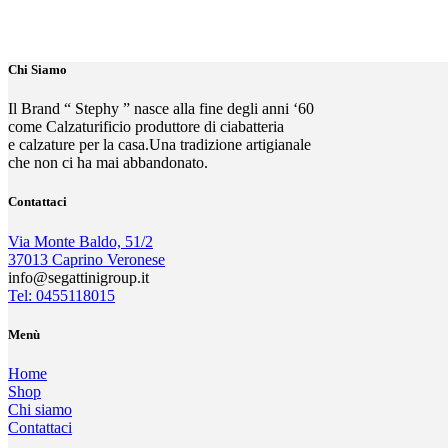
Chi Siamo
Il Brand “ Stephy ” nasce alla fine degli anni ‘60
come Calzaturificio produttore di ciabatteria
e calzature per la casa.Una tradizione artigianale
che non ci ha mai abbandonato.
Contattaci
Via Monte Baldo, 51/2
37013 Caprino Veronese
info@segattinigroup.it
Tel: 0455118015
Menù
Home
Shop
Chi siamo
Contattaci