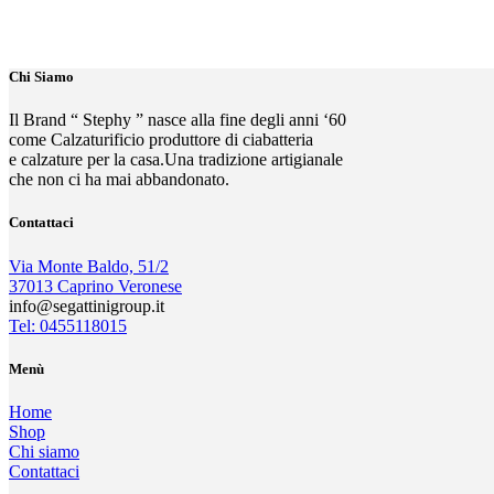
Chi Siamo
Il Brand “ Stephy ” nasce alla fine degli anni ‘60
come Calzaturificio produttore di ciabatteria
e calzature per la casa.Una tradizione artigianale
che non ci ha mai abbandonato.
Contattaci
Via Monte Baldo, 51/2
37013 Caprino Veronese
info@segattinigroup.it
Tel: 0455118015
Menù
Home
Shop
Chi siamo
Contattaci