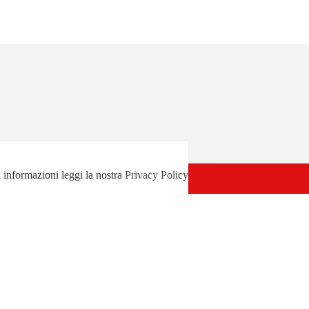
0820239
i informazioni leggi la nostra
Privacy Policy
 necessary are stored on your browser as they are essential for the