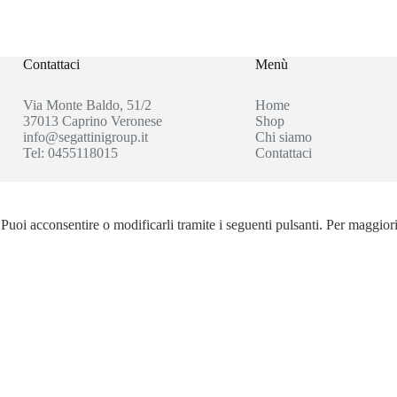
Contattaci
Menù
Via Monte Baldo, 51/2
Home
37013 Caprino Veronese
Shop
info@segattinigroup.it
Chi siamo
Tel: 0455118015
Contattaci
I GROUP SRL - Web powered by Dylog Italia S.p.a. - P.IVA 0455
. Puoi acconsentire o modificarli tramite i seguenti pulsanti. Per maggior
Privacy
-
Termini e Condizioni
 through the website. Out of these, the cookies that are categorized as