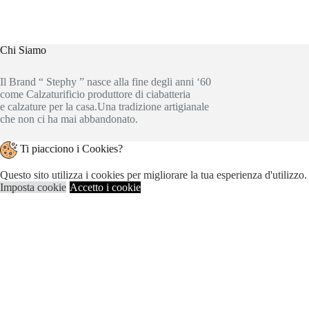
Chi Siamo
Il Brand “ Stephy ” nasce alla fine degli anni ‘60
come Calzaturificio produttore di ciabatteria
e calzature per la casa.Una tradizione artigianale
che non ci ha mai abbandonato.
Ti piacciono i Cookies?
Copyright © 2020 SEGATTIN
Questo sito utilizza i cookies per migliorare la tua esperienza d'utilizzo
Imposta cookie
Accetto i cookie
Chiudi
Privacy Overview
This website uses cookies to improve your experience while you navigate
working of basic functionalities of the
...
Necessary
Necessary