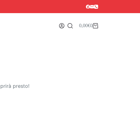
0,00
€
0
Carrello
prirà presto!