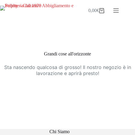
Salta
al
0,00
€
Carrello
contenuto
Vai
al
contenuto
Grandi cose all'orizzonte
Sta nascendo qualcosa di grosso! Il nostro negozio è in
lavorazione e aprirà presto!
Chi Siamo