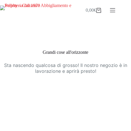
Salta
al
0,00
€
Carrello
contenuto
Vai
al
contenuto
Grandi cose all'orizzonte
Sta nascendo qualcosa di grosso! Il nostro negozio è in
lavorazione e aprirà presto!