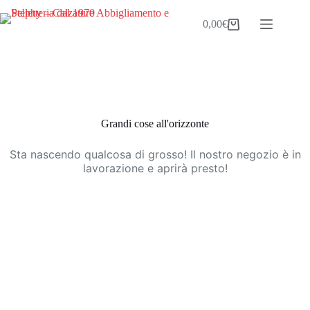
Salta
al
0,00
€
Carrello
contenuto
Vai
al
contenuto
Grandi cose all'orizzonte
Sta nascendo qualcosa di grosso! Il nostro negozio è in
lavorazione e aprirà presto!