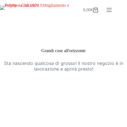
Salta
al
0,00
€
Carrello
contenuto
Vai
al
contenuto
Grandi cose all'orizzonte
Sta nascendo qualcosa di grosso! Il nostro negozio è in
lavorazione e aprirà presto!