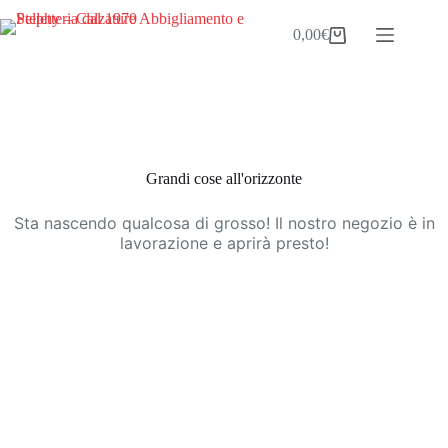
Salta
al
0,00
€
Carrello
contenuto
Vai
al
contenuto
Grandi cose all'orizzonte
Sta nascendo qualcosa di grosso! Il nostro negozio è in
lavorazione e aprirà presto!