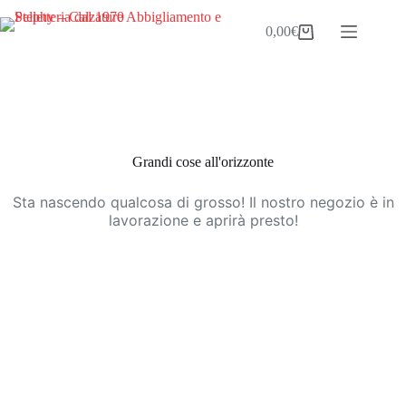
Salta
al
0,00
€
Carrello
contenuto
Vai
al
contenuto
Grandi cose all'orizzonte
Sta nascendo qualcosa di grosso! Il nostro negozio è in
lavorazione e aprirà presto!