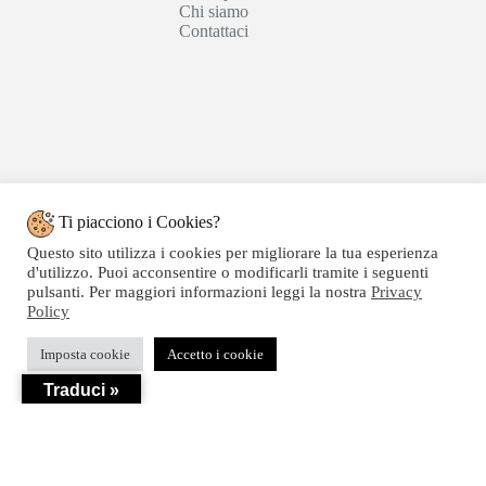
Chi siamo
Contattaci
Ti piacciono i Cookies?
Questo sito utilizza i cookies per migliorare la tua esperienza
d'utilizzo. Puoi acconsentire o modificarli tramite i seguenti
pulsanti. Per maggiori informazioni leggi la nostra
Privacy
Policy
Copyright © 2020 SEGATTINI GROUP SRL - Web
Imposta cookie
Accetto i cookie
powered by Dylog Italia S.p.a. - P.IVA 04550820239
Traduci »
Privacy
-
Termini e Condizioni