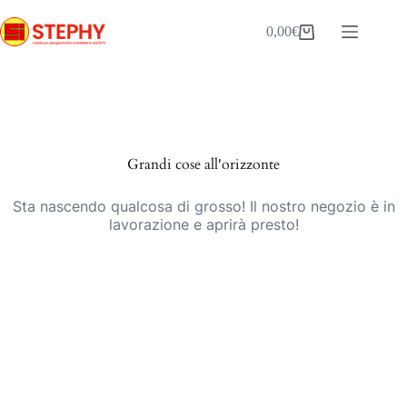
Salta
al
0,00
€
Carrello
contenuto
Vai
al
contenuto
Grandi cose all'orizzonte
Sta nascendo qualcosa di grosso! Il nostro negozio è in
lavorazione e aprirà presto!