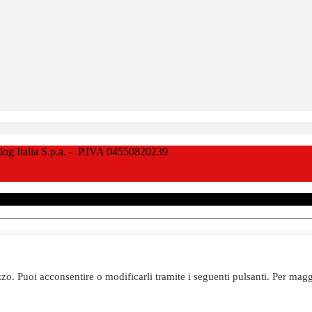
Italia S.p.a. - P.IVA 04550820239
izzo. Puoi acconsentire o modificarli tramite i seguenti pulsanti. Per magg