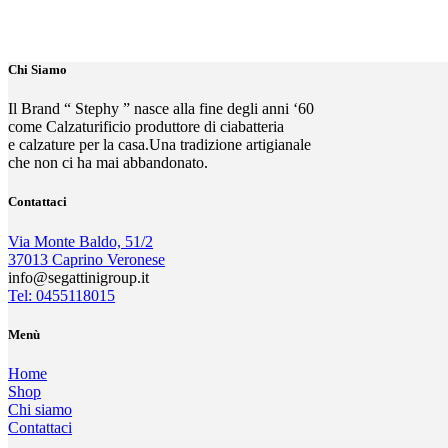
Chi Siamo
Il Brand “ Stephy ” nasce alla fine degli anni ‘60
come Calzaturificio produttore di ciabatteria
e calzature per la casa.Una tradizione artigianale
che non ci ha mai abbandonato.
Contattaci
Via Monte Baldo, 51/2
37013 Caprino Veronese
info@segattinigroup.it
Tel: 0455118015
Menù
Home
Shop
Chi siamo
Contattaci