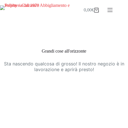
Salta
al
0,00
€
Carrello
contenuto
Vai
al
contenuto
Grandi cose all'orizzonte
Sta nascendo qualcosa di grosso! Il nostro negozio è in
lavorazione e aprirà presto!