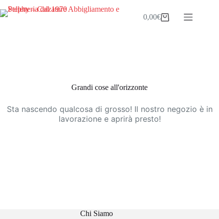
Salta
al
0,00
€
Carrello
contenuto
Vai
al
contenuto
Grandi cose all'orizzonte
Sta nascendo qualcosa di grosso! Il nostro negozio è in
lavorazione e aprirà presto!
Chi Siamo