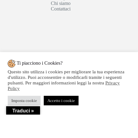
Chi siamo
Contattaci
Ti piacciono i Cookies?
Questo sito utilizza i cookies per migliorare la tua esperienza
d'utilizzo. Puoi acconsentire o modificarli tramite i seguenti
pulsanti. Per maggiori informazioni leggi la nostra
Privacy
Policy
Copyright © 2020 SEGATTINI GROUP SRL - Web
Imposta cookie
Accetto i cookie
powered by Dylog Italia S.p.a. - P.IVA 04550820239
Traduci »
Privacy
-
Termini e Condizioni