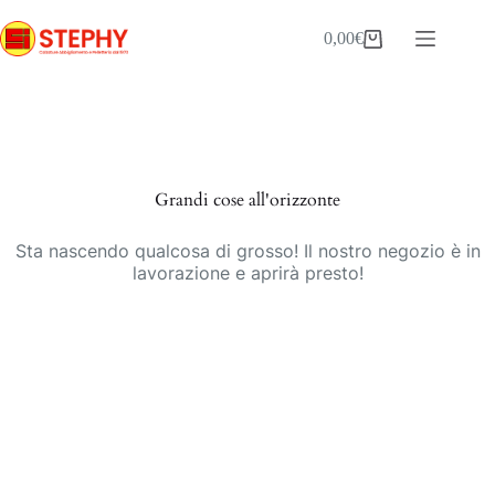
Salta
al
0,00
€
Carrello
contenuto
Vai
al
contenuto
Grandi cose all'orizzonte
Sta nascendo qualcosa di grosso! Il nostro negozio è in
lavorazione e aprirà presto!