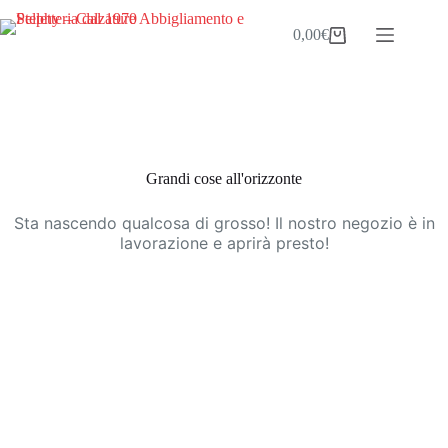
Salta
al
0,00
€
Carrello
contenuto
Vai
al
contenuto
Grandi cose all'orizzonte
Sta nascendo qualcosa di grosso! Il nostro negozio è in
lavorazione e aprirà presto!