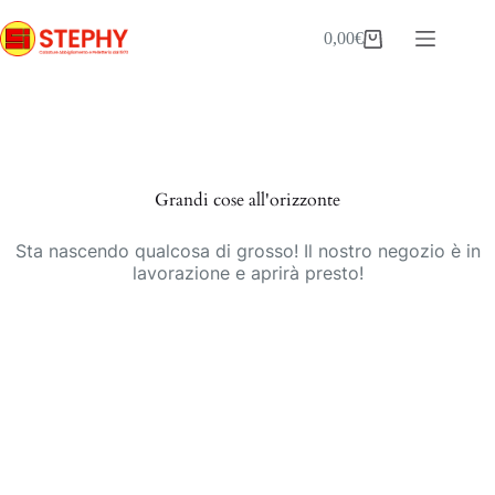
Salta
al
0,00
€
Carrello
contenuto
Vai
al
contenuto
Grandi cose all'orizzonte
Sta nascendo qualcosa di grosso! Il nostro negozio è in
lavorazione e aprirà presto!