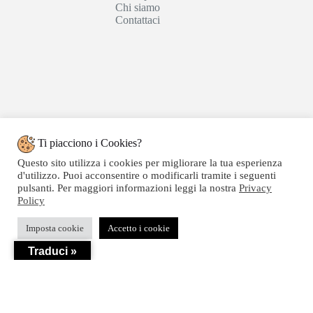
Chi siamo
Contattaci
Ti piacciono i Cookies?
Questo sito utilizza i cookies per migliorare la tua esperienza
d'utilizzo. Puoi acconsentire o modificarli tramite i seguenti
pulsanti. Per maggiori informazioni leggi la nostra
Privacy
Policy
Copyright © 2020 SEGATTINI GROUP SRL - Web
Imposta cookie
Accetto i cookie
powered by Dylog Italia S.p.a. - P.IVA 04550820239
Traduci »
Privacy
-
Termini e Condizioni